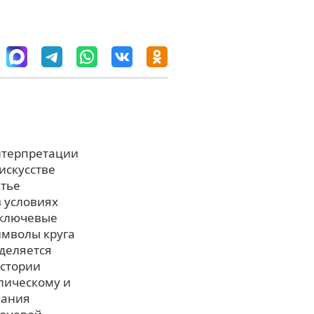
нтерпретации
искусстве
атье
 условиях
 ключевые
символы круга
уделяется
истории
олическому и
вания