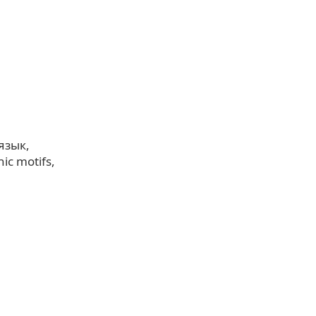
язык
nic motifs