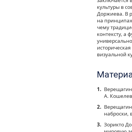
заключается 
культуры в с
Доржиева. В р
на принципах
чему традици
контексту, а
универсально
историческая
визуальной к
Материа
Верещагин В
А. Кошелева
Верещагин 
наброски, 
Зорикто До
мировую аре