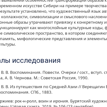
в выявлении особенностей трансформации образов 
овременном искусстве Сибири на примере творчества
езультате установлено, что художественный язык ав
 коллажности, символизации и смыслового наслоени
онные образы утрачивают привязку к конкретному 
 функционируют как многослойные культурные коды
е символическое пространство, в котором соединяю
 память, мифологические представления и элемент
ультуры.
лы исследования
. В. Воспоминания. Повести. Очерки / сост., вступ. ст
, А. В. Чернова. М.: Советская Россия, 1990.
В. В. Из путешествия по Средней Азии // Верещагин В
воспоминания. СПб., 1883.
ржиев: рок-н-ролл, воин и ирония. Бурятский худож
ну // Новая газета. 2019. № 106 (23 сентября).