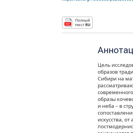
Полный
текст
RU
Аннота
Цель исследо
образов трад
Сибири на мат
рассматриваю
современного
образы кочево
и неба – в с
сопоставлени
искусства, от
постмодернис