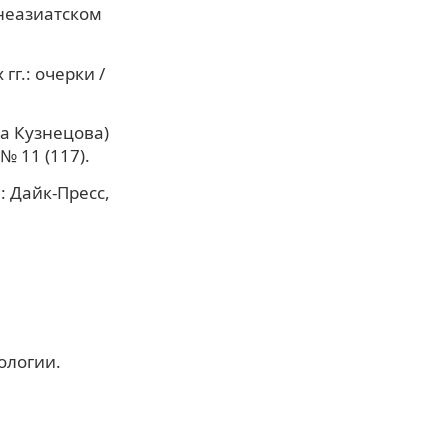
неазиатском
гг.: очерки /
ла Кузнецова)
№ 11 (117).
: Дайк-Пресс,
ологии.