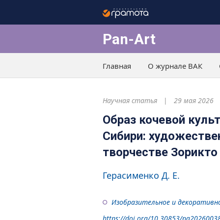
Pan-Art
Главная
О журнале ВАК
Научная статья
29 мая 2026
Образ кочевой куль
Сибири: художестве
творчестве Зорикт
Герасименко Д. Е.
Изобразительное и декоративно
https://doi.org/10.30853/pa2026003