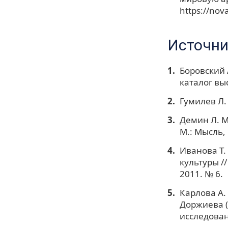
https://nova
Источни
Боровский 
каталог выс
Гумилев Л. 
Демин Л. М
М.: Мысль,
Иванова Т.
культуры /
2011. № 6.
Карлова А.
Доржиева (
исследован