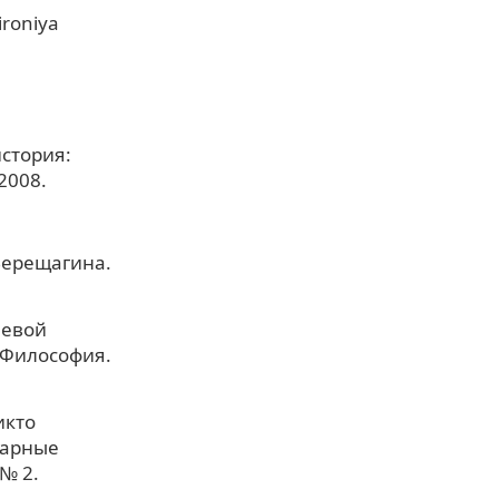
ironiya
история:
 2008.
Верещагина.
чевой
. Философия.
икто
тарные
№ 2.