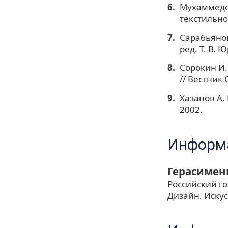
Мухаммедов
текстильно
Сарабьянов 
ред. Т. В. 
Сорокин И.
// Вестник 
Хазанов А.
2002.
Информа
Герасимен
Российский го
Дизайн. Искусс