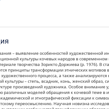
ция
вания – выявление особенностей художественной и
иционной культуры кочевых народов в современном 
ериале творчества Зорикто Доржиева (р. 1976). В ст
тся принципы трансформации этнических мотивов в
 художественного процесса, а также анализируются
й культуры – степь, всадник, конь, женский образ, 
труктуре произведений художника. Особое внимание 
ю различных моделей обращения к кочевой теме в 
 академической и этнографической фиксации к симв
тскому переосмыслению. Научная новизна исследо