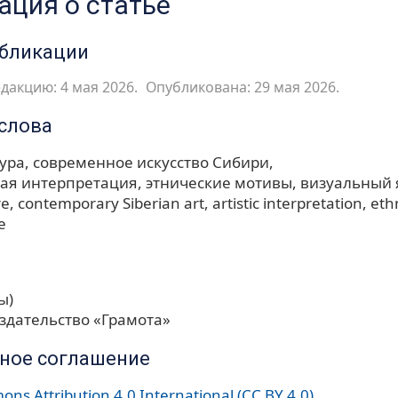
ция о статье
убликации
дакцию: 4 мая 2026.
Опубликована: 29 мая 2026.
слова
тура
современное искусство Сибири
ая интерпретация
этнические мотивы
визуальный 
re
contemporary Siberian art
artistic interpretation
eth
e
ы)
здательство «Грамота»
ное соглашение
ns Attribution 4.0 International (CC BY 4.0)