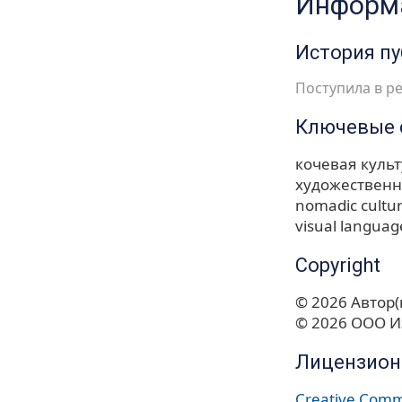
Информа
История п
Поступила в ре
Ключевые 
кочевая куль
художественн
nomadic cultu
visual languag
Copyright
© 2026 Автор(
© 2026 ООО И
Лицензион
Creative Commo