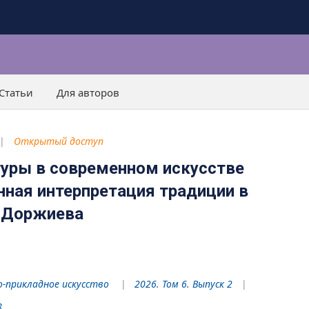
Статьи
Для авторов
Открытый доступ
туры в современном искусстве
нная интерпретация традиции в
о Доржиева
-прикладное искусство
2026. Том 6. Выпуск 2
8