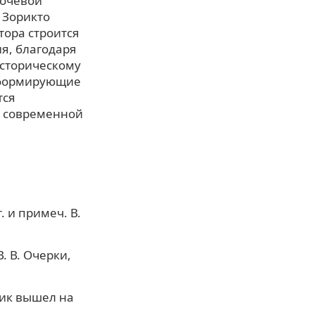
кочевой
 Зорикто
тора строится
я, благодаря
историческому
, формирующие
тся
ы современной
. и примеч. В.
. В. Очерки,
ник вышел на