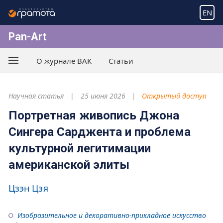
EN
Pan-Art
О журнале ВАК
Статьи
Научная статья
25 июня 2026
Открытый доступ
Портретная живопись Джона
Сингера Сарджента и проблема
культурной легитимации
американской элиты
Цзэн Цзя
Изобразительное и декоративно-прикладное искусство