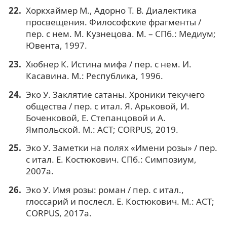
Хоркхаймер М., Адорно Т. В. Диалектика
просвещения. Философские фрагменты /
пер. с нем. М. Кузнецова. М. – СПб.: Медиум;
Ювента, 1997.
Хюбнер К. Истина мифа / пер. с нем. И.
Касавина. М.: Республика, 1996.
Эко У. Заклятие сатаны. Хроники текучего
общества / пер. с итал. Я. Арьковой, И.
Боченковой, Е. Степанцовой и А.
Ямпольской. М.: АСТ; CORPUS, 2019.
Эко У. Заметки на полях «Имени розы» / пер.
с итал. Е. Костюкович. СПб.: Симпозиум,
2007a.
Эко У. Имя розы: роман / пер. с итал.,
глоссарий и послесл. Е. Костюкович. М.: АСТ;
CORPUS, 2017a.