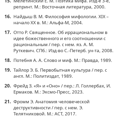
Мелетинский Е. М. Поэтика мифа. Изд-е 3-е,
репринт. М.: Восточная литература, 2000.
Найдыш В. М. Философия мифологии. XIX –
начало XX в. М.: Альфа-М, 2004.
Отто Р. Священное. Об иррациональном в
идее божественного и его соотношении с
рациональным / пер. с нем. яз. А. М.
Руткевич. СПб.: Изд-во С.-Петерб. ун-та, 2008.
Потебня А. А. Слово и миф. М.: Правда, 1989.
Тайлор Э. Б. Первобытная культура / пер. с
англ. М.: Политиздат, 1989.
Фрейд З. «Я» и «Оно» / пер.: Л. Голлербах, И.
Ермаков. М.: Эксмо-Пресс, 2023.
Фромм Э. Анатомия человеческой
деструктивности / пер. с нем. Э.
Телятниковой. М.: АСТ, 2017.