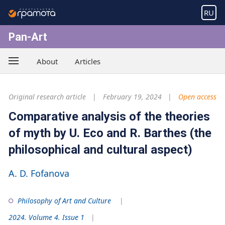
RU
Pan-Art
About
Articles
Original research article
February 19, 2024
Open access
Comparative analysis of the theories
of myth by U. Eco and R. Barthes (the
philosophical and cultural aspect)
A. D. Fofanova
Philosophy of Art and Culture
2024. Volume 4. Issue 1