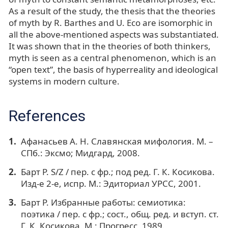
As a result of the study, the thesis that the theories
of myth by R. Barthes and U. Eco are isomorphic in
all the above-mentioned aspects was substantiated.
It was shown that in the theories of both thinkers,
myth is seen as a central phenomenon, which is an
“open text”, the basis of hyperreality and ideological
systems in modern culture.
References
Афанасьев А. Н. Славянская мифология. М. –
СПб.: Эксмо; Мидгард, 2008.
Барт Р. S/Z / пер. с фр.; под ред. Г. К. Косикова.
Изд-е 2-е, испр. М.: Эдиториал УРСС, 2001.
Барт Р. Избранные работы: семиотика:
поэтика / пер. с фр.; сост., общ. ред. и вступ. ст.
Г. К. Косикова. М.: Прогресс, 1989.