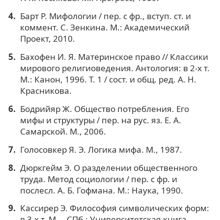
Барт Р. Мифологии / пер. с фр., вступ. ст. и
коммент. С. Зенкина. М.: Академический
Проект, 2010.
Бахофен И. Я. Материнское право // Классики
мирового религиоведения. Антология: в 2-х т.
М.: Канон, 1996. Т. 1 / сост. и общ. ред. А. Н.
Красникова.
Бодрийяр Ж. Общество потребления. Его
мифы и структуры / пер. на рус. яз. Е. А.
Самарской. М., 2006.
Голосовкер Я. Э. Логика мифа. М., 1987.
Дюркгейм Э. О разделении общественного
труда. Метод социологии / пер. с фр. и
послесл. А. Б. Гофмана. М.: Наука, 1990.
Кассирер Э. Философия символических форм:
в 3-х т. М. – СПб.: Университетская книга,