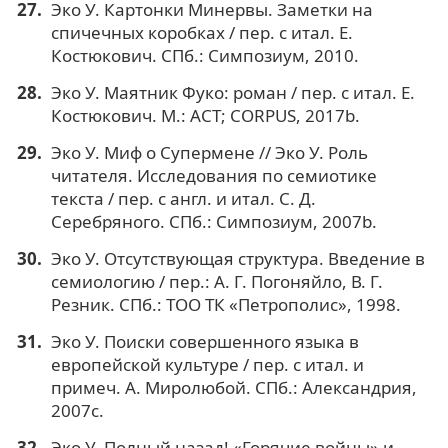
Эко У. Картонки Минервы. Заметки на
спичечных коробках / пер. с итал. Е.
Костюкович. СПб.: Симпозиум, 2010.
Эко У. Маятник Фуко: роман / пер. с итал. Е.
Костюкович. М.: АСТ; CORPUS, 2017b.
Эко У. Миф о Супермене // Эко У. Роль
читателя. Исследования по семиотике
текста / пер. с англ. и итал. С. Д.
Серебряного. СПб.: Симпозиум, 2007b.
Эко У. Отсутствующая структура. Введение в
семиологию / пер.: А. Г. Погоняйло, В. Г.
Резник. СПб.: ТОО ТК «Петрополис», 1998.
Эко У. Поиски совершенного языка в
европейской культуре / пер. с итал. и
примеч. А. Миролюбой. СПб.: Александрия,
2007c.
Эко У. Полный назад! «Горячие войны» и