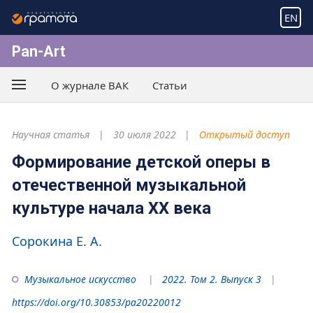
EN
Pan-Art
О журнале ВАК
Статьи
Научная статья
30 июля 2022
Открытый доступ
Формирование детской оперы в
отечественной музыкальной
культуре начала XX века
Сорокина Е. А.
Музыкальное искусство
2022. Том 2. Выпуск 3
https://doi.org/10.30853/pa20220012