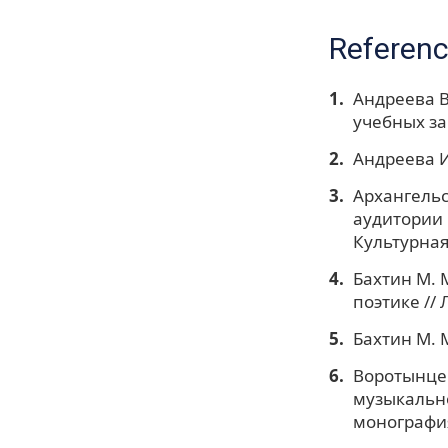
Referen
Андреева В
учебных за
Андреева И
Архангельс
аудитории 
Культурная
Бахтин М. 
поэтике // 
Бахтин М. М
Воротынцев
музыкально
монография