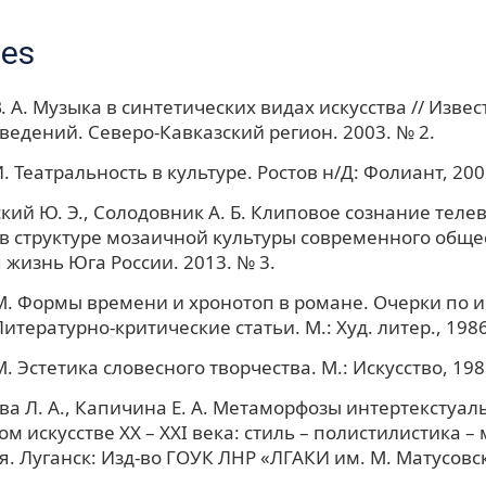
ces
. А. Музыка в синтетических видах искусства // Изве
ведений. Северо-Кавказский регион. 2003. № 2.
. Театральность в культуре. Ростов н/Д: Фолиант, 200
кий Ю. Э., Солодовник А. Б. Клиповое сознание тел
в структуре мозаичной культуры современного общес
 жизнь Юга России. 2013. № 3.
М. Формы времени и хронотоп в романе. Очерки по 
Литературно-критические статьи. М.: Худ. литер., 1986
. Эстетика словесного творчества. М.: Искусство, 198
а Л. А., Капичина Е. А. Метаморфозы интертекстуал
м искусстве ХХ – ХХI века: стиль – полистилистика – 
. Луганск: Изд-во ГОУК ЛНР «ЛГАКИ им. М. Матусовск