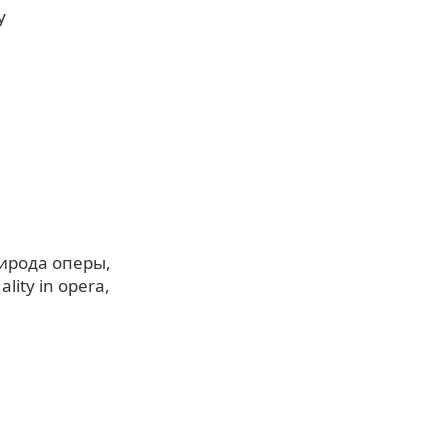
y
ирода оперы
ality in opera