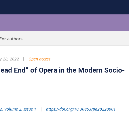
For authors
y 28, 2022
Open access
ead End” of Opera in the Modern Socio-
2. Volume 2. Issue 1
https://doi.org/10.30853/pa20220001