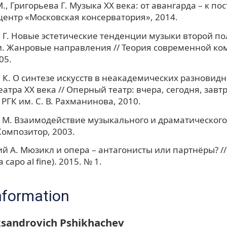
, Григорьева Г. Музыка ХХ века: от авангарда – к пос
 центр «Московская консерватория», 2014.
 Г. Новые эстетические тенденции музыки второй п
и. Жанровые направления // Теория современной ко
05.
К. О синтезе искусств в неакадемических разновидн
атра ХХ века // Оперный театр: вчера, сегодня, завтра:
 РГК им. С. В. Рахманинова, 2010.
М. Взаимодействие музыкального и драматического 
 Композитор, 2003.
й А. Мюзикл и опера – антагонисты или партнёры? //
 capo al fine). 2015. № 1.
nformation
ksandrovich Pshikhachev