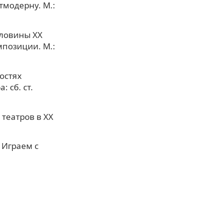
тмодерну. М.:
оловины XX
мпозиции. М.:
остях
 сб. ст.
театров в ХХ
 Играем с