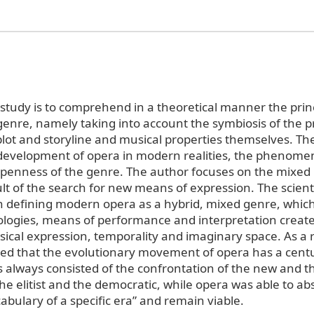
 study is to comprehend in a theoretical manner the prin
 genre, namely taking into account the symbiosis of the p
 plot and storyline and musical properties themselves. Th
development of opera in modern realities, the phenome
openness of the genre. The author focuses on the mixed
lt of the search for new means of expression. The scienti
 in defining modern opera as a hybrid, mixed genre, whic
logies, means of performance and interpretation creat
ical expression, temporality and imaginary space. As a re
d that the evolutionary movement of opera has a centu
s always consisted of the confrontation of the new and t
he elitist and the democratic, while opera was able to ab
abulary of a specific era” and remain viable.