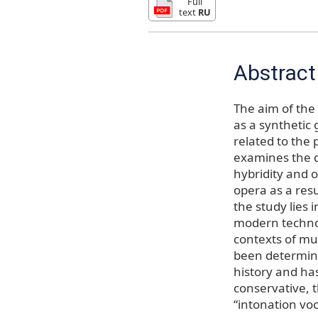
Full
text
RU
Abstract
The aim of the
as a synthetic
related to the
examines the 
hybridity and 
opera as a resu
the study lies
modern techno
contexts of mus
been determine
history and ha
conservative, t
“intonation voc