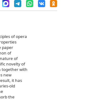
ciples of opera
roperties
e paper
non of
 nature of
fic novelty of
h together with
es new
sult, it has
ries-old
he
sorb the