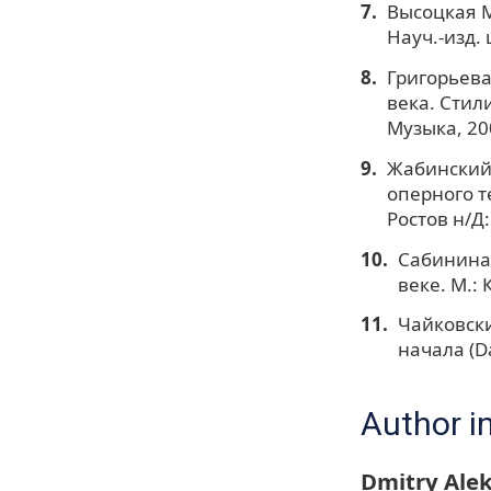
Высоцкая М.
Науч.-изд.
Григорьева
века. Стил
Музыка, 20
Жабинский 
оперного те
Ростов н/Д:
Сабинина 
веке. М.:
Чайковски
начала (Da
Author i
Dmitry Ale