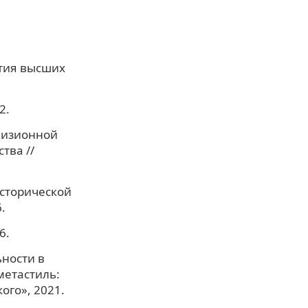
стия высших
2.
евизионной
тва //
исторической
.
6.
ьности в
метастиль:
ого», 2021.