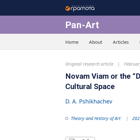
Pan-Art
Home
About
Articles
Original research article
Februar
Novam Viam or the “D
Cultural Space
D. A. Pshikhachev
Theory and History of Art
202