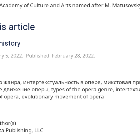
 Academy of Culture and Arts named after M. Matusovsk
s article
history
y 5, 2022.
Published: February 28, 2022.
о жанра
интертекстуальность в опере
микстовая пр
е движение оперы
types of the opera genre
intertextu
of opera
evolutionary movement of opera
hor(s)
a Publishing, LLC