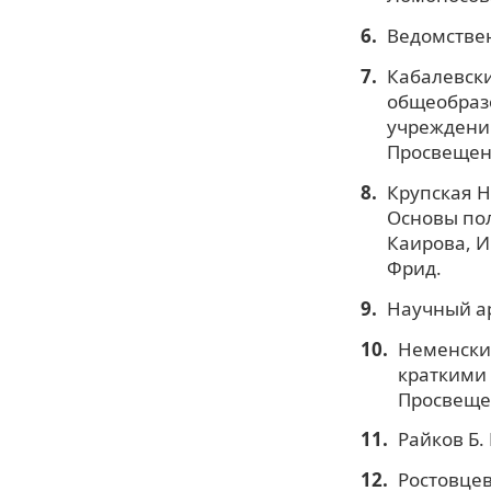
Ведомствен
Кабалевски
общеобраз
учреждений.
Просвещени
Крупская Н.
Основы пол
Каирова, И.
Фрид.
Научный ар
Неменский
краткими 
Просвещен
Райков Б. 
Ростовцев