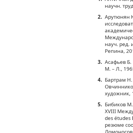
научн. труд
Арутюнян Ю
исследоват
академичес
Международ
науч. ред. 
Репина, 20
Асафьев Б.
М. – Л., 196
Бартрам Н. 
Овчинникова
художник, 
Бибиков М.
XVIII Межд
des études 
резюме соо
Ломоносова (