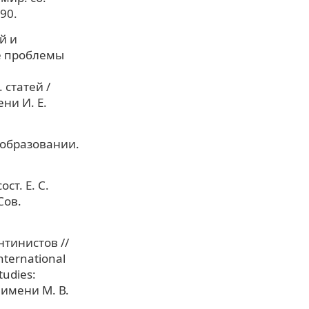
90.
й и
е проблемы
 статей /
ени И. Е.
 образовании.
ст. Е. С.
Сов.
нтинистов //
ternational
tudies:
имени М. В.