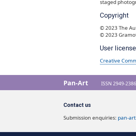
staged photog
Copyright
© 2023 The Aut
© 2023 Gramot
User license
Creative Commo
Pan-Art
ISSN 2949-2386 
Contact us
Submission enquiries:
pan-ar