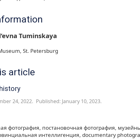
nformation
l’evna Tuminskaya
Museum, St. Petersburg
s article
history
mber 24, 2022.
Published: January 10, 2023.
ая фотография
постановочная фотография
музейны
овинциальная интеллигенция
documentary photogr