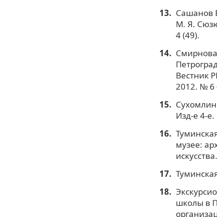
Сашанов В
М. Я. Сюз
4 (49).
Смирнова 
Петроград
Вестник Р
2012. № 6 
Сухомлинск
Изд-е 4-е.
Туминская
музее: ар
искусства.
Туминская
Экскурсио
школы в П
организаци