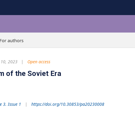
For authors
 10, 2023
Open access
 of the Soviet Era
 3. Issue 1
https://doi.org/10.30853/pa20230008