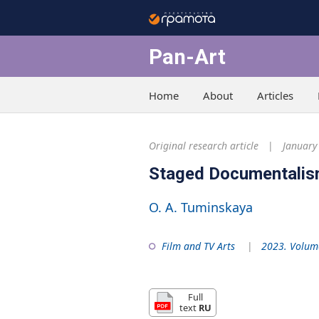
Pan-Art
Home
About
Articles
Original research article
January
Staged Documentalism
O. A. Tuminskaya
Film and TV Arts
2023. Volume
Full
text
RU