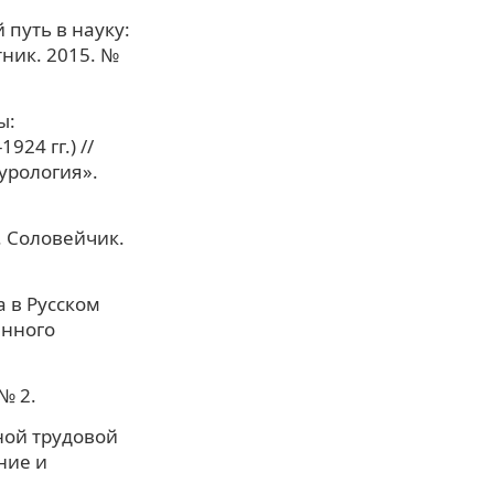
путь в науку:
тник. 2015. №
ы:
24 гг.) //
урология».
С. Соловейчик.
а в Русском
енного
№ 2.
ной трудовой
ние и