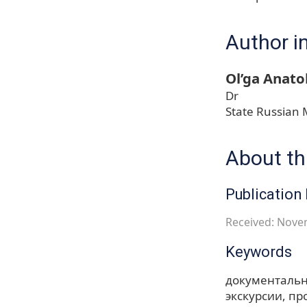
Author i
Ol’ga Anato
Dr
State Russian 
About thi
Publication 
Received: Nove
Keywords
документальн
экскурсии
пр