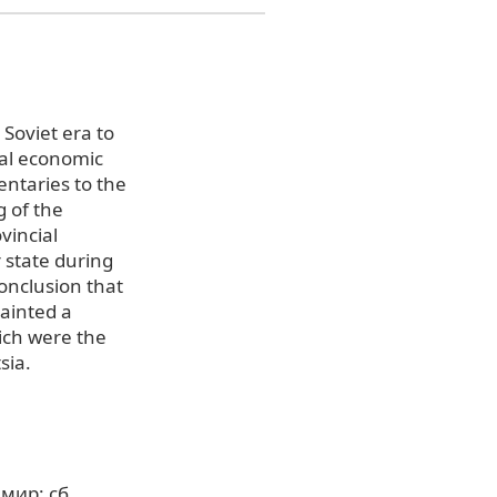
Soviet era to
nal economic
entaries to the
g of the
vincial
ur state during
conclusion that
painted a
hich were the
sia.
мир: сб.