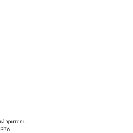
й зритель
aphy