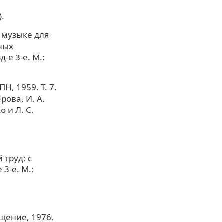
.
 музыке для
ных
-е 3-е. М.:
Н, 1959. Т. 7.
рова, И. А.
о и Л. С.
 труд: с
3-е. М.:
ещение, 1976.