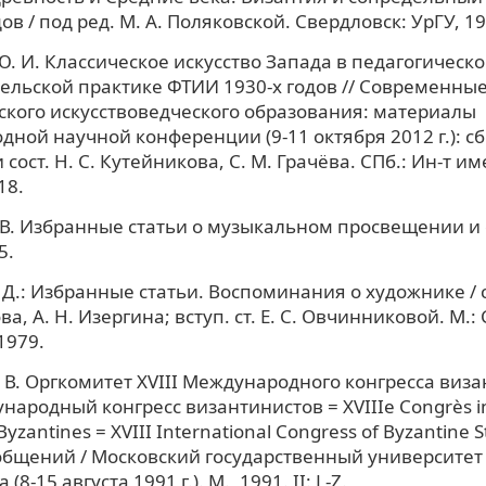
ов / под ред. М. А. Поляковской. Свердловск: УрГУ, 19
. И. Классическое искусство Запада в педагогическо
ельской практике ФТИИ 1930-х годов // Современны
кого искусствоведческого образования: материалы
ной научной конференции (9-11 октября 2012 г.): сб.
и сост. Н. С. Кутейникова, С. М. Грачёва. СПб.: Ин-т им
18.
 В. Избранные статьи о музыкальном просвещении и
5.
Д.: Избранные статьи. Воспоминания о художнике / со
, А. Н. Изергина; вступ. ст. Е. С. Овчинниковой. М.: 
1979.
 В. Оргкомитет XVIII Международного конгресса виза
ународный конгресс византинистов = XVIIIe Сongrès in
Byzantines = XVIII International Congress of Byzantine S
бщений / Московский государственный университет 
8-15 августа 1991 г.). М., 1991. II: L-Z.