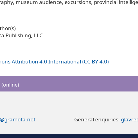
raphy
museum audience
excursions
provincial intellig
hor(s)
a Publishing, LLC
ns Attribution 4.0 International (CC BY 4.0)
(online)
t@gramota.net
General enquiries:
glavr