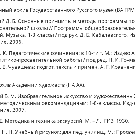
ный архив Государственного Русского музея (ВА ГРМ)
й Д. Б. Основные принципы и методы программы по
овательной школы // Программы общеобразователь
 Музыка. 1-8 классы / под рук. Д. Б. Кабалевского. Изд
е, 2006.
 К. Педагогические сочинения: в 10-ти т. М.: Изд-во АП
итико-просветительной работы / под ред. Н. К. Гонча
 В. Чувашева; подгот. текста и примеч. А. Г. Кравченк
хив Академии художеств (НА АХ).
 Б. М. Изобразительное искусство и художественный
методическими рекомендациями: 1-8-е классы. Изд-е 
ие, 2007.
Е. Методика и техника экскурсий. М. – Л.: ГИЗ, 1930.
 Н. Н. Учебный рисунок: для пед. училищ. М.: Просв