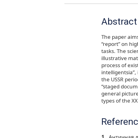
Abstract
The paper aims
“report” on hi
tasks. The scie
illustrative ma
process of exis
intelligentsia”,
the USSR period
“staged docume
general picture
types of the XX 
Referen
Античная д