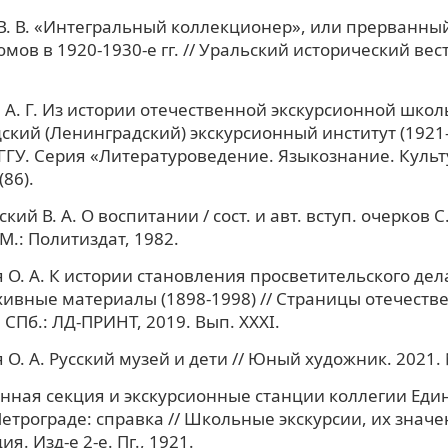
. В. «Интегральный коллекционер», или прерванный 
юмов в 1920-1930-е гг. // Уральский исторический вес
А. Г. Из истории отечественной экскурсионной школ
ский (Ленинградский) экскурсионный институт (1921-19
ГГУ. Серия «Литературоведение. Языкознание. Культ
(86).
ий В. А. О воспитании / сост. и авт. вступ. очерков 
 М.: Политиздат, 1982.
 О. А. К истории становления просветительского дел
хивные материалы (1898-1998) // Страницы отечеств
 СПб.: ЛД-ПРИНТ, 2019. Вып. XXXI.
 О. А. Русский музей и дети // Юный художник. 2021. 
нная секция и экскурсионные станции коллегии Еди
етрограде: справка // Школьные экскурсии, их значе
я. Изд-е 2-е. Пг., 1921.