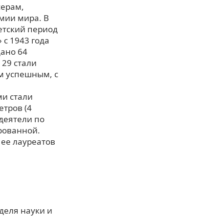
серам,
мии мира. В
етский период
 с 1943 года
дано 64
 29 стали
 успешным, с
и стали
етров (4
одеятели по
рованной.
 ее лауреатов
еделя науки и