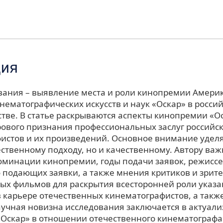
ция
вания – выявление места и роли кинопремии Амери
нематографических искусств и наук «Оскар» в росси
тве. В статье раскрываются аспекты кинопремии «Ос
рового признания профессиональных заслуг российс
истов и их произведений. Основное внимание уделя
ственному подходу, но и качественному. Автору важ
оминации кинопремии, годы подачи заявок, режиссе
 подающих заявки, а также мнения критиков и зрит
ых фильмов для раскрытия всесторонней роли указ
карьере отечественных кинематографистов, а также 
аучная новизна исследования заключается в актуал
Оскар» в отношении отечественного кинематографа