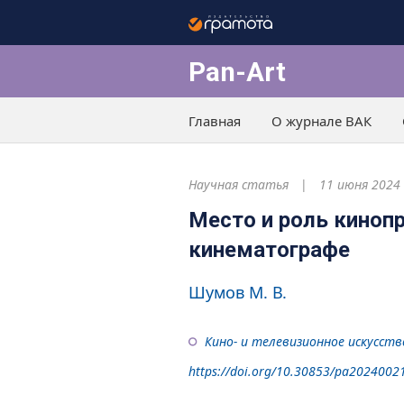
Pan-Art
Главная
О журнале ВАК
Научная статья
11 июня 2024
Место и роль киноп
кинематографе
Шумов М. В.
Кино- и телевизионное искусств
https://doi.org/10.30853/pa2024002