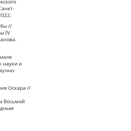
еского
Санкт-
2022.
бы //
ы IV
ванова.
риале
к науки и
аучно-
ия Оскара //
ам Восьмой
одным