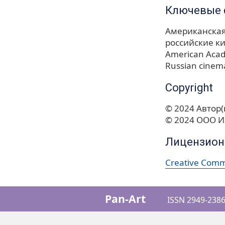
Ключевые 
Американская
российские к
American Acad
Russian cinem
Copyright
© 2024 Автор(
© 2024 ООО И
Лицензион
Creative Commo
Pan-Art
ISSN 2949-2386 