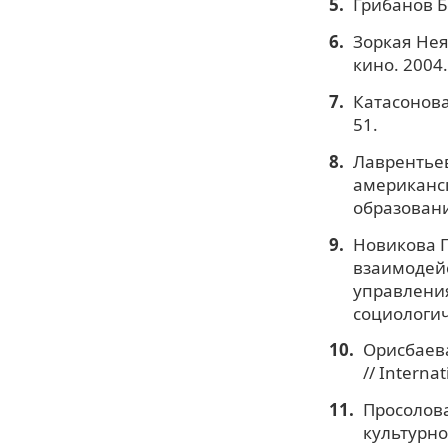
Грибанов Б
Зоркая Нея
кино. 2004.
Катасонова 
51.
Лаврентьев
американск
образования
Новикова Г
взаимодейс
управления
социологич
Орисбаева
// Internat
Просолова
культурно