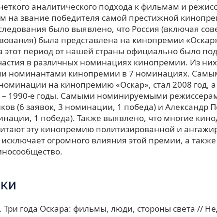
четкого аналитического подхода к фильмам и режис
 на звание победителя самой престижной кинопре
следования было выявлено, что Россия (включая сов
вования) была представлена на кинопремии «Оскар»
За этот период от нашей страны официально было по
частия в различных номинациях кинопремии. Из них
и номинантами кинопремии в 7 номинациях. Самым
номинации на кинопремию «Оскар», стал 2008 год, а
 – 1990-е годы. Самыми номинируемыми режиссерам
ов (6 заявок, 3 номинации, 1 победа) и Александр П
инации, 1 победа). Также выявлено, что многие кин
читают эту кинопремию политизированной и ангажи
 исключает огромного влияния этой премии, а также
иносообщество.
ки
. Три года Оскара: фильмы, люди, стороны света // Н