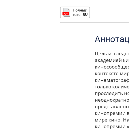
Полный
текст
RU
Аннота
Цель исследо
академией ки
киносоообщес
контексте ми
кинематограф
только количе
проследить н
неоднократно
представленн
кинопремии в 
мире кино. Н
кинопремии «