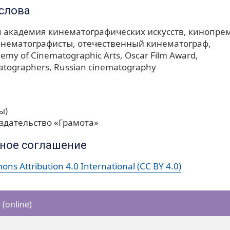
слова
 академия кинематографических искусств
кинопрем
инематографисты
отечественный кинематограф
emy of Cinematographic Arts
Oscar Film Award
atographers
Russian cinematography
ы)
здательство «Грамота»
ное соглашение
ns Attribution 4.0 International (CC BY 4.0)
(online)