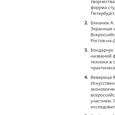
творчества
форума сту
Петербургс
Близнюк А.
Экранные и
Всероссийс
Ростов-на-Д
Бондарчук 
названий ф
техники в 
практическ
Веверица К
Искусствен
экономичес
всероссий
участием.
исследоват