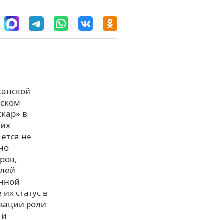
канской
йском
кар» в
ких
ется не
но
ров,
елей
анной
их статус в
изации роли
 и