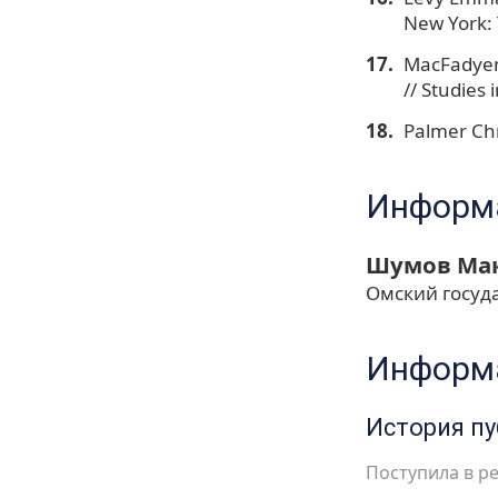
New York: 
MacFadyen 
// Studies
Palmer Chri
Информа
Шумов Ма
Омский госуда
Информа
История п
Поступила в ре