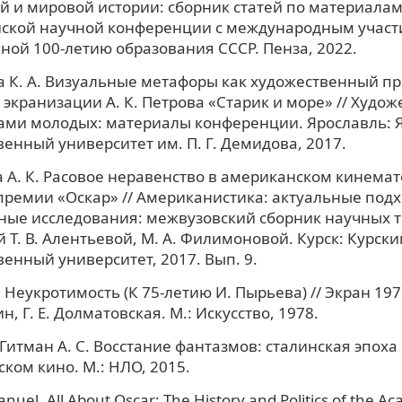
й и мировой истории: сборник статей по материала
йской научной конференции с международным участ
ой 100-летию образования СССР. Пенза, 2022.
 К. А. Визуальные метафоры как художественный п
экранизации А. К. Петрова «Старик и море» // Худо
зами молодых: материалы конференции. Ярославль: 
венный университет им. П. Г. Демидова, 2017.
 А. К. Расовое неравенство в американском кинемат
ремии «Оскар» // Американистика: актуальные подх
ые исследования: межвузовский сборник научных тр
 Т. В. Алентьевой, М. А. Филимоновой. Курск: Курски
венный университет, 2017. Вып. 9.
 Неукротимость (К 75-летию И. Пырьева) // Экран 1976
н, Г. Е. Долматовская. М.: Искусство, 1978.
Гитман А. С. Восстание фантазмов: сталинская эпоха 
ском кино. М.: НЛО, 2015.
uel. All About Oscar: The History and Politics of the A