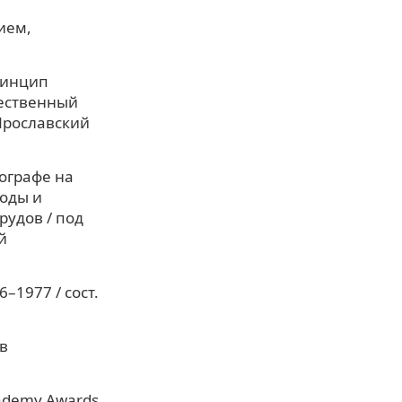
м
ием,
ринцип
жественный
Ярославский
ографе на
оды и
удов / под
й
–1977 / сост.
в
cademy Awards.