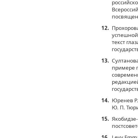
российско
Всеросси
посвященн
Прохорова
успешной 
текст гла
государст
Султанова
примере п
современн
редакцией
государст
Юренев Р.
Ю. П. Тюри
Якобидзе-
постсовет
Levy Emman