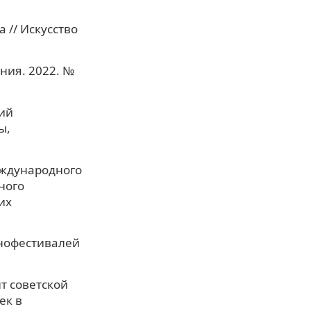
 // Искусство
ония. 2022. №
ий
ы,
еждународного
ного
их
кинофестивалей
т советской
ек в