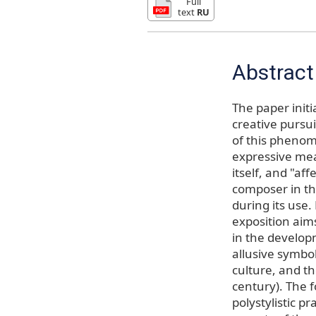
Full
text
RU
Abstract
The paper initi
creative pursu
of this phenom
expressive mea
itself, and "af
composer in the
during its use.
exposition aims
in the developm
allusive symbol
culture, and th
century). The f
polystylistic p