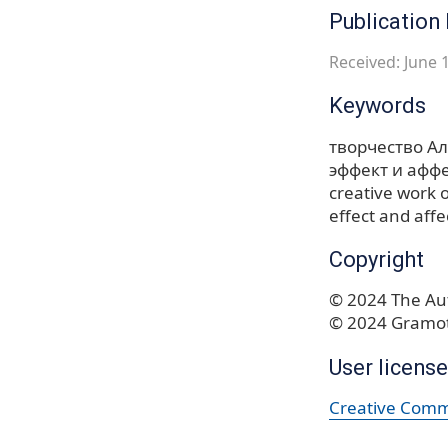
Publication 
Received: June 1
Keywords
творчество А
эффект и афф
creative work o
effect and affe
Copyright
© 2024 The Aut
© 2024 Gramot
User license
Creative Commo