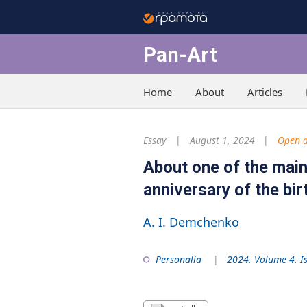
Pan-Art
Home
About
Articles
Essay
August 1, 2024
Open a
About one of the main 
anniversary of the bir
A. I. Demchenko
Personalia
2024. Volume 4. I