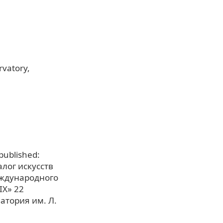
rvatory,
 published:
алог искусств
еждународного
IX» 22
атория им. Л.