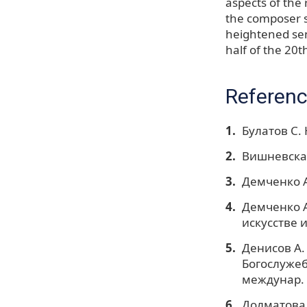
aspects of the 
the composer s
heightened sen
half of the 20t
Referen
Булатов С.
Вишневская
Демченко А
Демченко А
искусстве и
Денисов А.
Богослужеб
междунар. к
Долматова 