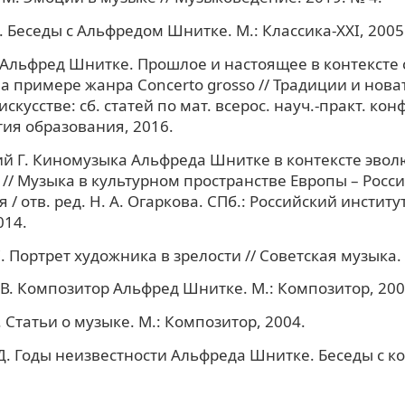
 Беседы с Альфредом Шнитке. М.: Классика-XXI, 2005
 Альфред Шнитке. Прошлое и настоящее в контексте
на примере жанра Сoncerto grosso // Традиции и нова
искусстве: сб. статей по мат. всерос. науч.-практ. кон
тия образования, 2016.
й Г. Киномузыка Альфреда Шнитке в контексте эвол
 // Музыка в культурном пространстве Европы – Росси
/ отв. ред. Н. А. Огаркова. СПб.: Российский институ
014.
. Портрет художника в зрелости // Советская музыка. 
В. Композитор Альфред Шнитке. М.: Композитор, 200
 Статьи о музыке. М.: Композитор, 2004.
. Годы неизвестности Альфреда Шнитке. Беседы с к