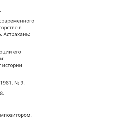
.
 современного
торство в
ф. Астрахань:
юции его
и:
т истории
1981. № 9.
8.
омпозитором.