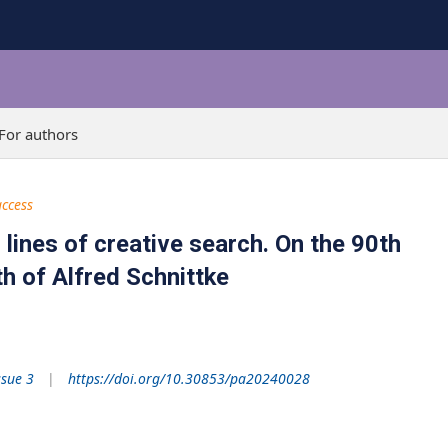
For authors
ccess
lines of creative search. On the 90th
th of Alfred Schnittke
ssue 3
https://doi.org/10.30853/pa20240028