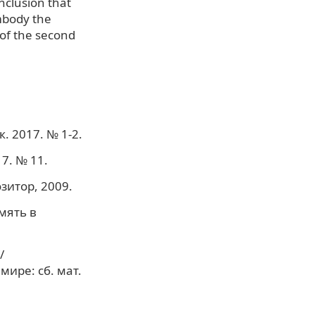
onclusion that
mbody the
 of the second
. 2017. № 1-2.
7. № 11.
зитор, 2009.
мять в
/
ире: сб. мат.