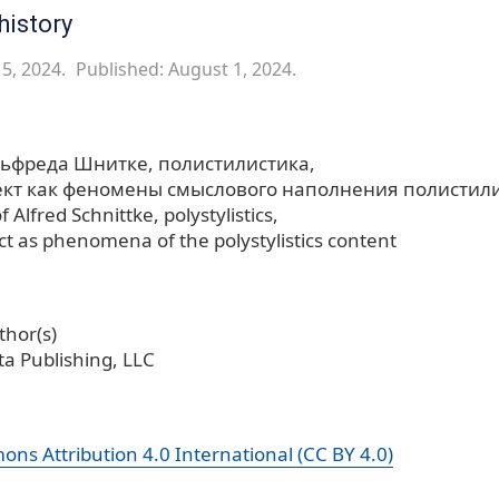
history
5, 2024.
Published: August 1, 2024.
льфреда Шнитке
полистилистика
ект как феномены смыслового наполнения полистил
f Alfred Schnittke
polystylistics
ct as phenomena of the polystylistics content
hor(s)
a Publishing, LLC
ns Attribution 4.0 International (CC BY 4.0)