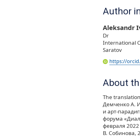
Author i
Aleksandr 
Dr
International 
Saratov
https://orci
About thi
The translation 
Демченко А. И
и арт-паради
форума «Диало
февраля 2022 
В. Собинова, 2