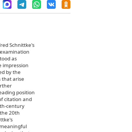
fred Schnittke's
t examination
tood as
e impression
ced by the
 that arise
urther
leading position
f citation and
9th-century
 the 20th
ttke's
e meaningful