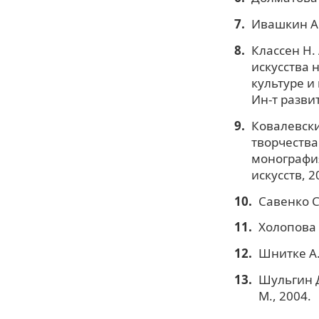
Ивашкин А.
Классен Н.
искусства 
культуре и 
Ин-т разви
Ковалевски
творчества
монография 
искусств, 2
Савенко С
Холопова 
Шнитке А.
Шульгин Д
М., 2004.