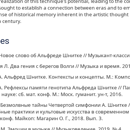
realization of this technique's potential, leading to the c
ought to establish a connection between eras and to e
se of historical memory inherent in the artistic thought
h century.
ces
 Новое слово об Альфреде Шнитке // Музыкант-классик
 Л. Два гения с берегов Волги // Музыка и время. 201
. Альфред Шнитке. Контексты и концепты. М.: Компо
. Рефлексы памяти генотипа Альфреда Шнитке // Па
 науке: сб. мат. конф. М.: Моск. гуманит. ун-т, 2016.
 Безмолвные тайны Четвертой симфонии А. Шнитке /
ные практики и культовые искусства в современном м
онф. Майкоп: Магарин О. Г., 2018. Вып. 3.
М. Эмоции в музыке // Музыковедение. 2019. № 4.