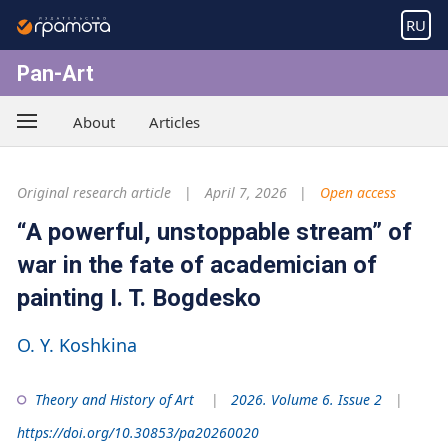
RU
Pan-Art
About
Articles
Original research article
April 7, 2026
Open access
“A powerful, unstoppable stream” of
war in the fate of academician of
painting I. T. Bogdesko
O. Y. Koshkina
Theory and History of Art
2026. Volume 6. Issue 2
https://doi.org/10.30853/pa20260020