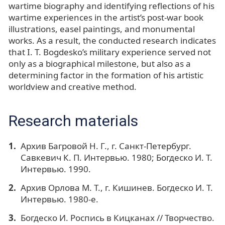
wartime biography and identifying reflections of his
wartime experiences in the artist’s post-war book
illustrations, easel paintings, and monumental
works. As a result, the conducted research indicates
that I. T. Bogdesko’s military experience served not
only as a biographical milestone, but also as a
determining factor in the formation of his artistic
worldview and creative method.
Research materials
Архив Багровой Н. Г., г. Санкт-Петербург.
Савкевич К. П. Интервью. 1980; Богдеско И. Т.
Интервью. 1990.
Архив Орлова М. Т., г. Кишинев. Богдеско И. Т.
Интервью. 1980-е.
Богдеско И. Роспись в Кицканах // Творчество.